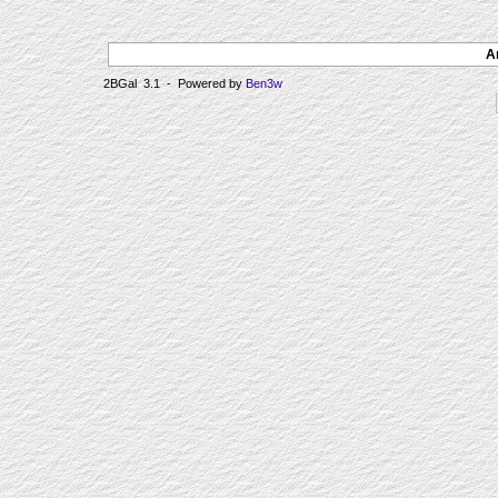
A
2BGal 3.1 - Powered by
Ben3w