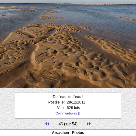
De l'eau, de l'eau !
Postée le:
28/12/2011
Vue:
629 fois
Commentaires ()
46 (sur 54)
Arcachon - Photos